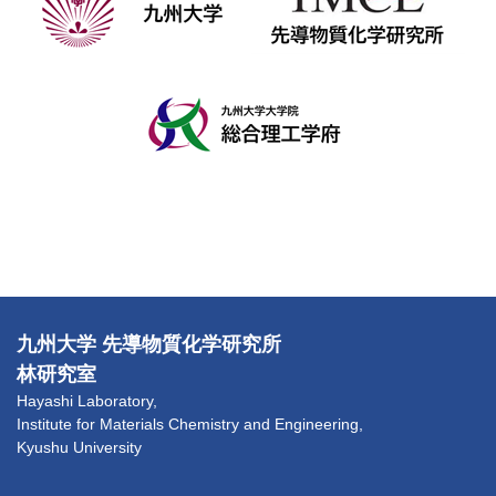
九州大学 先導物質化学研究所
林研究室
Hayashi Laboratory,
Institute for Materials Chemistry and Engineering,
Kyushu University